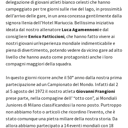
delegazione di giovani atleti bianco celesti che hanno
campeggiato per tre giorni sulle rive del lago, in prossimità
dell’arrivo delle gare, in un area concessa gentilmente dalla
signora Ilenia dell’Hotel Mariuccia. Bellissima iniziativa
ideata dal nostro allenatore
Luca Agamennoni
e dal
consigliere
Enrico Fatticcioni
, che hanno fatto vivere ai
nostri giovani un’esperienza mondiale indimenticabile e
piena di divertimento, potendo vedere da vicino gare ad alto
livello che hanno avuto come protagonisti anche i loro
compagni maggiori della squadra.
In questo giorni ricorre anche il 50° anno dalla nostra prima
partecipazione ad un Campionato del Mondo. Infatti dal 2
al 5 agosto del 1972 il nostro atleta
Giovanni Frangioni
prese parte, nella compagine dell’ “otto con”, ai Mondiali
Juniores di Milano classificandosi la nono posto. Purtroppo
non abbiamo foto o articoli che ricordino l’evento, che è
stato comunque una pietra miliare della nostra storia. Da
allora abbiamo partecipato a 14 eventi mondiali con 18