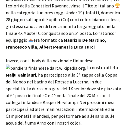
i colori della Canottieri Ravenna, vinse il Titolo Italiano
nella categoria Juniores (oggi Under 19). Infatti, domenica
28 giugno sul lago di Eupilio (Co) con i colori bianco celesti,
gli stessi canottieri di trenta anni fa ha gareggiato nella
finale 4X Master C conquistando un 5° posto. Lo “storico”
equipaggio
era formato da
Maurizio De Martino,
Francesco Villa, Albert Pennesi
e
Luca Turci
Invece, con il body della nazionale finlandese
, la nostra atleta
Maiju Kainlauri
, ha partecipato alla 3^ tappa della Coppa
del Mondo nel bacino del Rotsee a Lucerna, in due
specialità. La durissima gara del 1X senior dove si è piazzata
al 6° posto in finale C e 4^ nella finale del 2X Mix con il
collega finlandese Kasper Hirvilampi. Nei prossimi mesi
parteciperà ad altre manifestazioni internazionali ed ai
Campionati finlandesi, per poi tornare ad allenarsi sulle
acque del fiume Arno con i nostri colori.