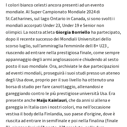
I colori bianco celesti ancora presenti ad un evento
mondiale. Al Super Campionato Mondiale 2024 di
St.Catharines, sul lago Ontario in Canada, si sono svolti i
mondiali accorpati Under 23, Under 19 e Senior non
olimpici. La nostra atleta
Giorgia Borriello
ha partecipato,
dopo il recente successo dei Mondiali Universitari dello
scorso luglio, sull’ammiraglia femminile dell 8+ U23 ,
riuscendo ad entrare nella prestigiosa finale, come sempre
appannaggio degli armi anglosassoni e chiudendo al sesto
posto il suo mondiale. Ora, archiviate le due partecipazioni
ad eventi mondiali, proseguirà i suoi studi presso un ateneo
degli Usa dove, proprio per il suo livello ha ottenuto una
borsa di studio per fare canottaggio, allenandosi e
gareggiando contro le più prestigiose università Usa. Era
presente anche
Maiju Kainlauri
, che da anni si allena e
gareggia in Italia con i nostri colori, ma nell’occasione
vestiva il body della Finlandia, suo paese d’origine, dove è
riuscita ad entrare in semifinale e poi nella finalina (finale