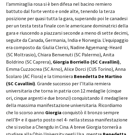
l’ammiraglia rosa si è ben difesa nel bacino remiero
battuto dal forte vento e onde alte, tenendo la terza
posizione per quasi tutta la gara, superando poi le canadesi
per un testa testa finale con le americane dominatrici della
gara e riuscendo a piazzarsi seconde a meno di sette decimi,
seguite da Canada, Germania, India e Norvegia. L’equipaggio
era composto da: Giulia Clerici, Nadine Agyemang-Heard
(SC Moltrasio), Chiara Benvenuti (SC Palermo), Anita
Boldrino (SC Caprera),
Giorgia
Borriello (SC Cavallini)
,
Emma Cuzzocrea (SC Arno), Alice Dorci (CUS Torino), Anna
Scolaro (AC Flora) e la timoniera
Benedetta De Martino
(SC Cavallini)
. Grande successo per l’Italia remiera
universitaria che torna in patria con 12 medaglie (cinque
ori, cinque argenti e due bronzi) conquistando il medagliere
della massima manifestazione universitaria. Ricordiamo
che lo scorso anno
Giorgia
conquistò il bronzo sempre
nell’8+ e il quarto posto nel 4- nella stessa manifestazione
che si svolse a Chengdu in Cina. A breve Giorgia tornerà a
studiare alla Ohio University negli Usa, mentre
Benedetta