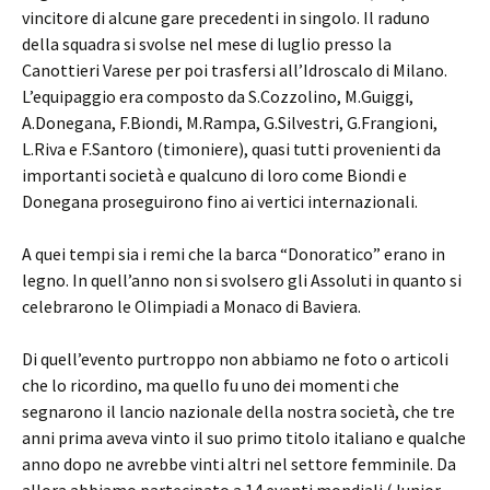
vincitore di alcune gare precedenti in singolo. Il raduno
della squadra si svolse nel mese di luglio presso la
Canottieri Varese per poi trasfersi all’Idroscalo di Milano.
L’equipaggio era composto da S.Cozzolino, M.Guiggi,
A.Donegana, F.Biondi, M.Rampa, G.Silvestri, G.Frangioni,
L.Riva e F.Santoro (timoniere), quasi tutti provenienti da
importanti società e qualcuno di loro come Biondi e
Donegana proseguirono fino ai vertici internazionali.
A quei tempi sia i remi che la barca “Donoratico” erano in
legno. In quell’anno non si svolsero gli Assoluti in quanto si
celebrarono le Olimpiadi a Monaco di Baviera.
Di quell’evento purtroppo non abbiamo ne foto o articoli
che lo ricordino, ma quello fu uno dei momenti che
segnarono il lancio nazionale della nostra società, che tre
anni prima aveva vinto il suo primo titolo italiano e qualche
anno dopo ne avrebbe vinti altri nel settore femminile. Da
allora abbiamo partecipato a 14 eventi mondiali (Junior,