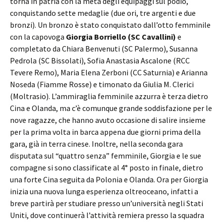
torna in patria con la metà degli equipaggi sul podio,
conquistando sette medaglie (due ori, tre argenti e due
bronzi). Un bronzo è stato conquistato dall’otto femminile
con la capovoga
Giorgia Borriello (SC Cavallini)
e
completato da Chiara Benvenuti (SC Palermo), Susanna
Pedrola (SC Bissolati), Sofia Anastasia Ascalone (RCC
Tevere Remo), Maria Elena Zerboni (CC Saturnia) e Arianna
Noseda (Fiamme Rosse) e timonato da Giulia M. Clerici
(Moltrasio). L’ammiraglia femminile azzurra è terza dietro
Cina e Olanda, ma c’è comunque grande soddisfazione per le
nove ragazze, che hanno avuto occasione di salire insieme
per la prima volta in barca appena due giorni prima della
gara, già in terra cinese. Inoltre, nella seconda gara
disputata sul “quattro senza” femminile, Giorgia e le sue
compagne si sono classificate al 4° posto in finale, dietro
una forte Cina seguita da Polonia e Olanda. Ora per Giorgia
inizia una nuova lunga esperienza oltreoceano, infatti a
breve partirà per studiare presso un’università negli Stati
Uniti, dove continuerà l’attività remiera presso la squadra