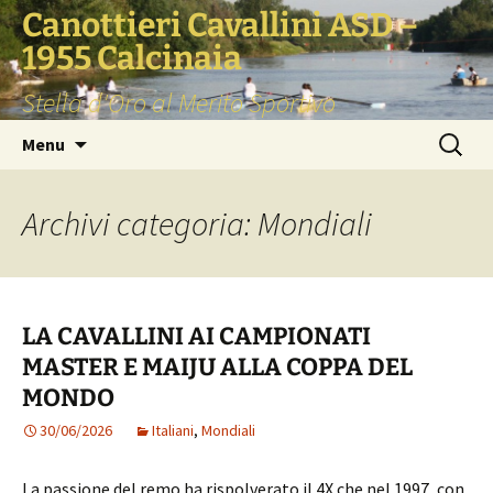
Vai
Canottieri Cavallini ASD –
al
1955 Calcinaia
contenuto
Stella d'Oro al Merito Sportivo
Ricerca
Menu
per:
Archivi categoria: Mondiali
LA CAVALLINI AI CAMPIONATI
MASTER E MAIJU ALLA COPPA DEL
MONDO
30/06/2026
Italiani
,
Mondiali
La passione del remo ha rispolverato il 4X che nel 1997, con