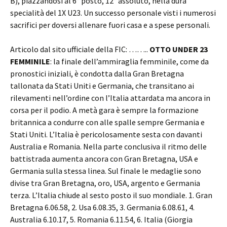
B), piazzandosi al 6° posto, 12° assoluto, nella dura
specialità del 1X U23. Un successo personale visti i numerosi
sacrifici per doversi allenare fuori casa e a spese personali.
Articolo dal sito ufficiale della FIC: ……..
OTTO UNDER 23
FEMMINILE
: la finale dell’ammiraglia femminile, come da
pronostici iniziali, è condotta dalla Gran Bretagna
tallonata da Stati Uniti e Germania, che transitano ai
rilevamenti nell’ordine con l’Italia attardata ma ancora in
corsa per il podio. A metà gara è sempre la formazione
britannica a condurre con alle spalle sempre Germania e
Stati Uniti. L’Italia è pericolosamente sesta con davanti
Australia e Romania. Nella parte conclusiva il ritmo delle
battistrada aumenta ancora con Gran Bretagna, USA e
Germania sulla stessa linea. Sul finale le medaglie sono
divise tra Gran Bretagna, oro, USA, argento e Germania
terza. L’Italia chiude al sesto posto il suo mondiale. 1. Gran
Bretagna 6.06.58, 2. Usa 6.08.35, 3. Germania 6.08.61, 4.
Australia 6.10.17, 5. Romania 6.11.54, 6. Italia (Giorgia