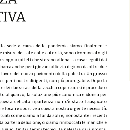
Convenzioni
TIVA
Avvisi
e Trofei
Modulistica
e Benemeriti
ella sede a causa della pandemia siamo finalmente
ri
 le misure dettate dalle autorità, sono ricominciato gli
 singola (atleti che si erano allenati a casa seguiti dai
leti
 barca anche per i giovani allievi a digiuno da oltre due
i lavori del nuovo pavimento della palestra. Un grosso
e per i nostri dirigenti, non più prorogabile. Dopo la
e dei due strati della vecchia copertura si è proceduto
denti
nto al quarzo, la soluzione più economica e idonea per
questa delicata ripartenza non c’è stato l’auspicato
he locali e sportive a questa nostra urgente necessità.
tuati come siamo a far da soli e, nonostante i recenti
a da parte la delusione, ci siamo rimboccati le maniche e
luglio, finiti i tempi tecnici, la palestra sarà pronta,