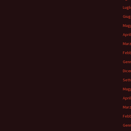
Lugl
Giug
Magg
Apri
Marz
Febb
Genn
Dice
Sett
Magg
Apri
Marz
Febb
Genn