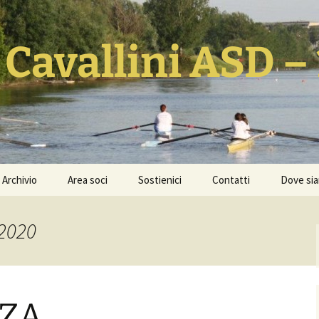
 Cavallini ASD –
Archivio
Area soci
Sostienici
Contatti
Dove si
ia
Notizie
Calendario Remiero FIC
Dona il 5×1000
Nazionale ed
 2020
Internazionale 2026
Foto
Donazione libera
Calendario Gare
Video
Orari corsi e quote
NZA