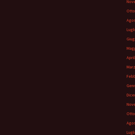
Nov
Otto
Agos
Lugl
Giug
Magg
Apri
Marz
Febb
Genn
Dice
Nov
Otto
Agos
Lugl