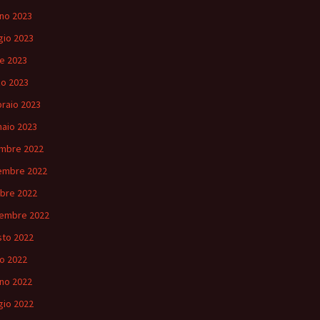
no 2023
io 2023
le 2023
o 2023
raio 2023
aio 2023
mbre 2022
embre 2022
bre 2022
embre 2022
to 2022
io 2022
no 2022
io 2022