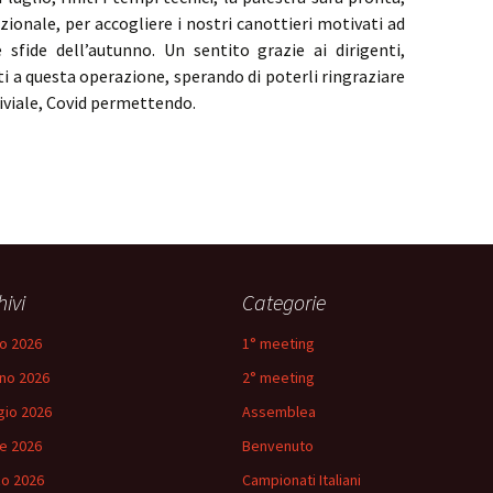
ionale, per accogliere i nostri canottieri motivati ad
 sfide dell’autunno. Un sentito grazie ai dirigenti,
ti a questa operazione, sperando di poterli ringraziare
iviale, Covid permettendo.
hivi
Categorie
io 2026
1° meeting
no 2026
2° meeting
io 2026
Assemblea
le 2026
Benvenuto
o 2026
Campionati Italiani