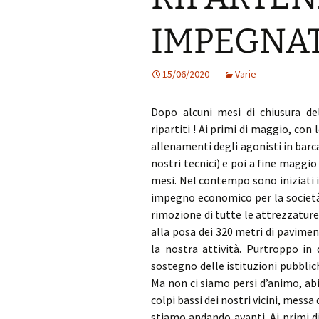
Medagliere
IMPEGNA
Remare a Scuola
Benemerenze 
FIC
15/06/2020
Varie
Soci onorari 
Dopo alcuni mesi di chiusura d
Organi societa
ripartiti ! Ai primi di maggio, con
allenamenti degli agonisti in barca
Allenatori e At
nostri tecnici) e poi a fine maggio
mesi. Nel contempo sono iniziati 
Statuto
impegno economico per la società 
rimozione di tutte le attrezzature 
Albo dei Presi
alla posa dei 320 metri di pavime
la nostra attività. Purtroppo in 
sostegno delle istituzioni pubblic
Ma non ci siamo persi d’animo, abi
colpi bassi dei nostri vicini, mess
stiamo andando avanti. Ai primi di 