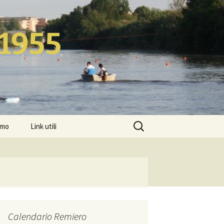
 1955
Ricerca
amo
Link utili
per:
Calendario Remiero