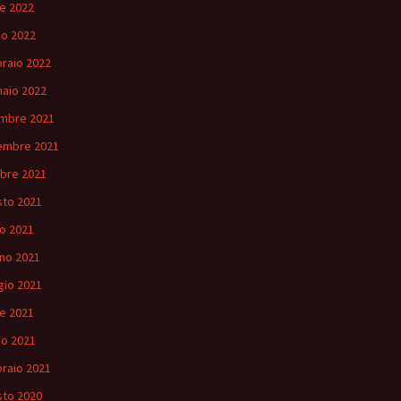
le 2022
o 2022
raio 2022
aio 2022
mbre 2021
embre 2021
bre 2021
to 2021
io 2021
no 2021
io 2021
le 2021
o 2021
raio 2021
to 2020