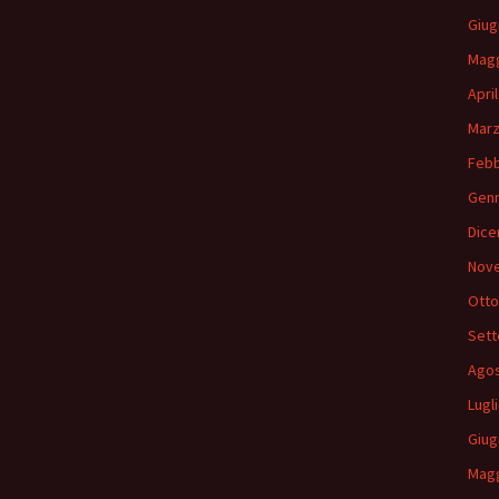
Giug
Magg
Apri
Marz
Febb
Genn
Dice
Nov
Otto
Sett
Agos
Lugl
Giug
Magg