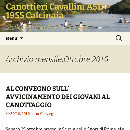
Vai
Canottieri Cavallini ASD –
al
1955 Calcinaia
contenuto
Stella d'Oro al Merito Sportivo
Ricerca
Menu
per:
Archivio mensile:Ottobre 2016
AL CONVEGNO SULL’
AVVICINAMENTO DEI GIOVANI AL
CANOTTAGGIO
30/10/2016
Convegni
Sabato 29 ottobre presso la Scuola dello Sport di Roma, si è