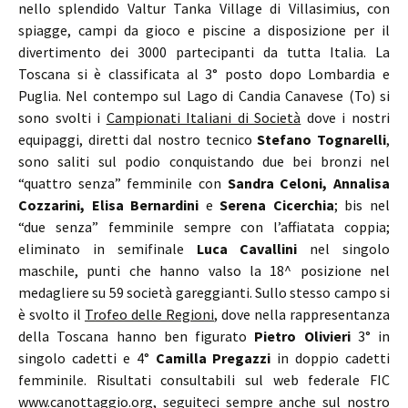
nello splendido Valtur Tanka Village di Villasimius, con
spiagge, campi da gioco e piscine a disposizione per il
divertimento dei 3000 partecipanti da tutta Italia. La
Toscana si è classificata al 3° posto dopo Lombardia e
Puglia. Nel contempo sul Lago di Candia Canavese (To) si
sono svolti i
Campionati Italiani di Società
dove i nostri
equipaggi, diretti dal nostro tecnico
Stefano Tognarelli
,
sono saliti sul podio conquistando due bei bronzi nel
“quattro senza” femminile con
Sandra Celoni, Annalisa
Cozzarini, Elisa Bernardini
e
Serena Cicerchia
; bis nel
“due senza” femminile sempre con l’affiatata coppia;
eliminato in semifinale
Luca Cavallini
nel singolo
maschile, punti che hanno valso la 18^ posizione nel
medagliere su 59 società gareggianti. Sullo stesso campo si
è svolto il
Trofeo delle Regioni
, dove nella rappresentanza
della Toscana hanno ben figurato
Pietro Olivieri
3° in
singolo cadetti e 4°
Camilla Pregazzi
in doppio cadetti
femminile. Risultati consultabili sul web federale FIC
www.canottaggio.org, seguiteci sempre anche sul nostro