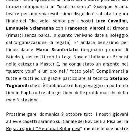
bronzo olimpionico in “quattro senza” Giuseppe Vicino.
Invece per uno spiacevolissimo disguido è saltata la gara
finale del “due yole” senior per i nostri
Luca Cavallini,
Emanuele Sciamanna
con
Francesco Pieroni
al timone
(rimasti senza barca, in quanto venivano date a noleggio
dall’organizzazione di regata). E’ andata benissimo per
l’inossidabile
Mario Scanferlato
(originario proprio di
Brindisi), nei misti con la Lega Navale Italiana di Brindisi
nella categoria Master E, ha conquistato un argento nel
“quattro yole” e un oro nell’ “otto yole”. Complimenti a
tutte e tutti ed un grazie particolare al tecnico
Stefano
Tognarelli
che si è sobbarcato il lungo viaggio in pullmino
fino in Puglia oltre alla gestione delle problematiche della
manifestazione.
Prossime gare
: domenica 9 ottobre tutti i nostri giovani
allievi e cadetti saranno sul Canale dei Navicelli a Pisa per la
Regata sprint “Memorial Bolognesi
” mentre le due nostre