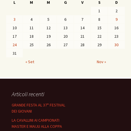
L
M
M
G
V
S
D
1
2
3
4
5
6
7
8
9
10
11
12
13
14
15
16
17
18
19
20
21
22
23
24
25
26
27
28
29
30
31
« Set
Nov »
Articoli recenti
GRANDE FESTA AL 37° FESTIVAL
DEI GIOVANI
LA CAVALLINI AI CAMPIONATI
MASTER E MAIJU ALLA COPPA