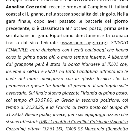
Annalisa Cozzarini
, recente bronzo ai Campionati italiani
coastal di Lignano, nella stessa specialità del singolo. Nella
gara finale, dopo aver passato le batterie del giorno
precedente, si è classificata all’ ottavo posto, prima delle
sei italiane in gara. Riportiamo direttamente la cronaca
tratta dal sito federale (
www.canottaggio.org
):
SINGOLO
FEMMINILE: gara durissima con i venti equipaggi che hanno
corso la prima parte più o meno sempre insieme. A liberarsi
dal gruppone però è stata la barca irlandese di IRL01 che,
insieme a GRE01 e FRA01 ha fatto l’andatura affrontando le
onde del mare monegasco con la giusta tecnica che ha
permesso a queste tre barche di prendere il vantaggio sulle
avversarie. Sul finale si sono piazzate l’Irlanda al primo posto,
col tempo di 30.57.06, la Grecia in seconda posizione, col
tempo di 31.23.35, e la Francia al terzo posto col tempo di
31.29.00. Niente podio, invece, per i sei equipaggi azzurri che
si sono attestati:
ITA02 Canottieri Cavallini-Calcinaia (Annalisa
Cozzarini) ottava (32.51.16)
, ITA06 SS Murcarolo (Benedetta