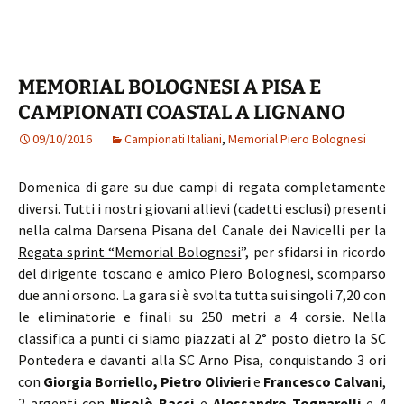
MEMORIAL BOLOGNESI A PISA E
CAMPIONATI COASTAL A LIGNANO
09/10/2016
Campionati Italiani
,
Memorial Piero Bolognesi
Domenica di gare su due campi di regata completamente
diversi. Tutti i nostri giovani allievi (cadetti esclusi) presenti
nella calma Darsena Pisana del Canale dei Navicelli per la
Regata sprint “Memorial Bolognesi
”, per sfidarsi in ricordo
del dirigente toscano e amico Piero Bolognesi, scomparso
due anni orsono. La gara si è svolta tutta sui singoli 7,20 con
le eliminatorie e finali su 250 metri a 4 corsie. Nella
classifica a punti ci siamo piazzati al 2° posto dietro la SC
Pontedera e davanti alla SC Arno Pisa, conquistando 3 ori
con
Giorgia Borriello, Pietro Olivieri
e
Francesco Calvani
,
2 argenti con
Nicolò Bacci
e
Alessandro Tognarelli
e 4