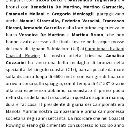
bronzi con
Benedetta De Martino, Martino Garruccio,
Emanuele Meliani
e
Gregorio Menicagli
, gareggiavano
anche
Manuel Strazzullo, Federico Veracini, Francesco
Pieroni, Armando Garzella
e alla loro prima esperienza in
barca
Veronica De Martino
e
Martina Bruno
, che non
hanno avuto accesso alle finali. Invece nelle acque mosse
del mare di Lignano Sabbiadoro (Ud) ai
Campionati Italiani
Coastal Rowing
la nostra atleta triestina
Annalisa
Cozzarini
ha vinto una bella medaglia di bronzo nella
specialità del singolo coastal (C1x), barca speciale da mare
sulla distanza lunga di 6600 metri con vari giri di boa con
arrivo a corsa sulla spiaggia, con il tempo di 42’ 58”. Grazie
alla sua esperienza abbiamo conquistato il primo podio
nella storia della nostra società in questa disciplina marina,
dura e faticosa. Il presidente di giuria dei Campionati era
Manola Marinai nostra compaesana e prima campionessa
societaria negli anni settanta. Da ricordare che nel Coastal
Rowing si erano già cimentati con successo lo scorso anno