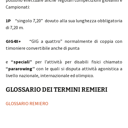
possono effettuare anche regolari competizioni giovanili e
Campionati:
1P
“singolo 7,20” dovuto alla sua lunghezza obbligatoria
di 7,20 m.
GIG4X+
“GIG a quattro” normalmente di coppia con
timoniere convertibile anche di punta
e
“speciali”
per l’attività per disabili fisici chiamato
“pararowing”
con le quali si disputa attività agonistica a
livello nazionale, internazionale ed olimpico.
GLOSSARIO DEI TERMINI REMIERI
GLOSSARIO REMIERO