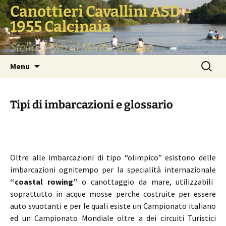
Vai
Canottieri Cavallini ASD –
al
1955 Calcinaia
contenuto
Stella d'Oro al Merito Sportivo
Ricerca
Menu
per:
Tipi di imbarcazioni e glossario
Oltre alle imbarcazioni di tipo “olimpico” esistono delle
imbarcazioni ognitempo per la specialità internazionale
“coastal rowing”
o canottaggio da mare, utilizzabili
soprattutto in acque mosse perche costruite per essere
auto svuotanti e per le quali esiste un Campionato italiano
ed un Campionato Mondiale oltre a dei circuiti Turistici