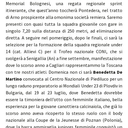
Memorial Bolognesi, una regata regionale sprint
itinerante, che quest’anno toccherà Pontedera, nel tratto
di Arno prospicente alla omonima società remiera. Saremo
presenti con quasi tutta la squadra giovanile con gare in
singolo 7,20 sulla distanza di 250 metri, ad eliminazione
diretta. A seguire nel pomeriggio, dopo le finali, ci sarà la
selezione per la formazione della squadra regionale under
14 (cat. Allievi C) per il Trofeo nazionale CONI, che si
svolgerà a Senigallia (An) a fine settembre, manifestazione
dove lo scorso anno a Cagliari rappresentammo la Toscana
con tre nostri atleti. Domenica non ci sarà
Benedetta De
Martino
convocata al Centro Nazionale di Piediluco per un
lungo raduno preparatorio ai Mondiali Under 23 di Plovdiv in
Bulgaria, dal 19 al 23 luglio, dove Benedetta dovrebbe
essere la timoniera dell’otto con femminile italiano, bella
esperienza per la giovane canottiera calcinaiola, che già lo
scorso anno aveva ricoperto lo stesso ruolo con il body
nazionale alla Coupe de la Jeunesse di Poznan (Polonia),
dove la barca ammiraglia juniores femminile conquistò un