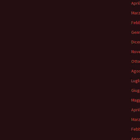
Apri
Marz
Febb
Genn
Dice
Nov
Otto
Agos
Lugl
Giug
Magg
Apri
Marz
Febb
Agos