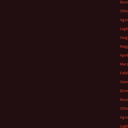
Nov
Otto
Agos
Lugl
Giug
Magg
Apri
Marz
Febb
Genn
Dice
Nov
Otto
Agos
Lugl