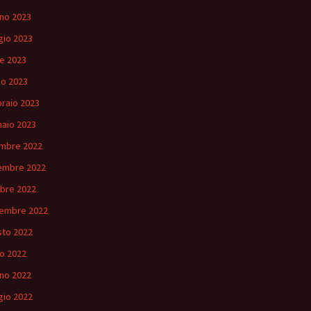
no 2023
io 2023
le 2023
o 2023
raio 2023
aio 2023
mbre 2022
embre 2022
bre 2022
embre 2022
to 2022
io 2022
no 2022
io 2022