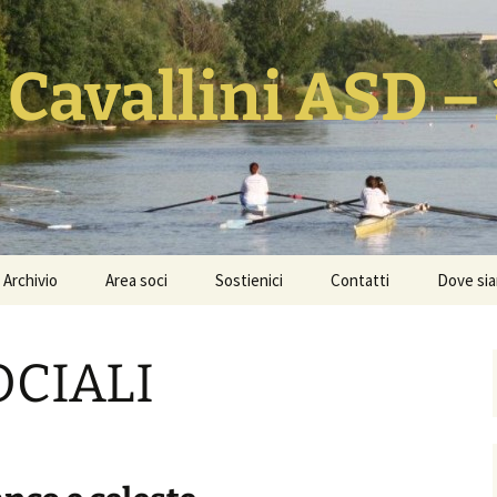
 Cavallini ASD –
Archivio
Area soci
Sostienici
Contatti
Dove si
ia
Notizie
Calendario Remiero FIC
Dona il 5×1000
Nazionale ed
OCIALI
Internazionale 2026
Foto
Donazione libera
Calendario Gare
Video
Orari corsi e quote