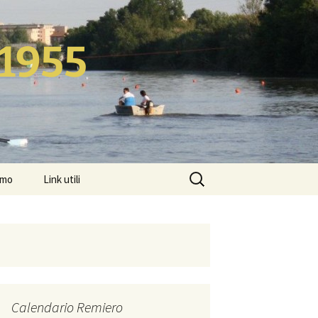
 1955
Ricerca
amo
Link utili
per:
Calendario Remiero