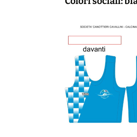
Colori sociali: bi
Medagliere
Remare a Scuola
Benemerenze 
FIC
Soci onorari 
Organi societa
Allenatori e At
Statuto
Albo dei Presi