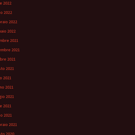
le 2022
o 2022
raio 2022
aio 2022
mbre 2021
embre 2021
bre 2021
to 2021
io 2021
no 2021
io 2021
le 2021
o 2021
raio 2021
to 2020