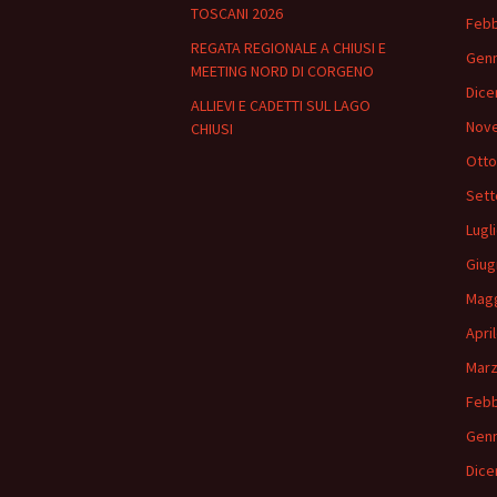
TOSCANI 2026
Febb
REGATA REGIONALE A CHIUSI E
Genn
MEETING NORD DI CORGENO
Dice
ALLIEVI E CADETTI SUL LAGO
Nov
CHIUSI
Otto
Sett
Lugl
Giug
Magg
Apri
Marz
Febb
Genn
Dice