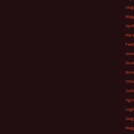
Giug
Magg
Apri
Marz
Febb
Genn
Dice
Nov
Otto
Sett
Agos
Lugl
Giug
Magg