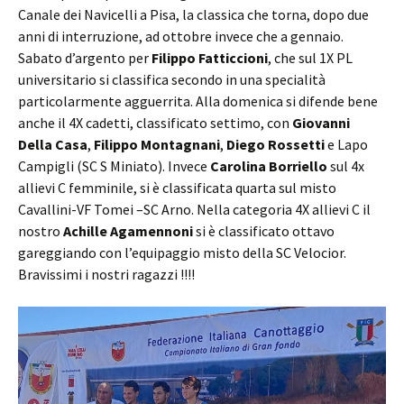
Canale dei Navicelli a Pisa, la classica che torna, dopo due
anni di interruzione, ad ottobre invece che a gennaio.
Sabato d’argento per
Filippo Fatticcioni
, che sul 1X PL
universitario si classifica secondo in una specialità
particolarmente agguerrita. Alla domenica si difende bene
anche il 4X cadetti, classificato settimo, con
Giovanni
Della Casa
,
Filippo Montagnani
,
Diego Rossetti
e Lapo
Campigli (SC S Miniato). Invece
Carolina Borriello
sul 4x
allievi C femminile, si è classificata quarta sul misto
Cavallini-VF Tomei –SC Arno. Nella categoria 4X allievi C il
nostro
Achille Agamennoni
si è classificato ottavo
gareggiando con l’equipaggio misto della SC Velocior.
Bravissimi i nostri ragazzi !!!!