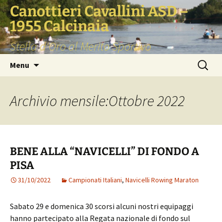
Vai
Canottieri Cavallini ASD –
al
1955 Calcinaia
contenuto
Stella d'Oro al Merito Sportivo
Ricerca
Menu
per:
Archivio mensile:Ottobre 2022
BENE ALLA “NAVICELLI” DI FONDO A
PISA
31/10/2022
Campionati Italiani
,
Navicelli Rowing Maraton
Sabato 29 e domenica 30 scorsi alcuni nostri equipaggi
hanno partecipato alla Regata nazionale di fondo sul