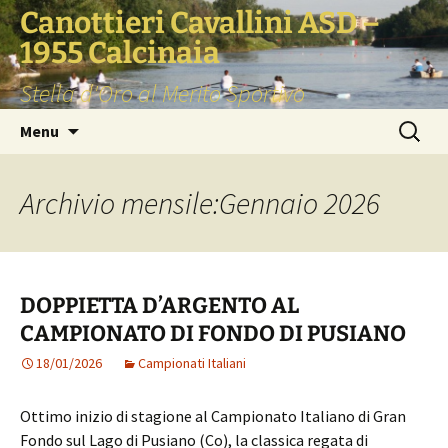
Vai
Canottieri Cavallini ASD –
al
1955 Calcinaia
contenuto
Stella d'Oro al Merito Sportivo
Ricerca
Menu
per:
Archivio mensile:Gennaio 2026
DOPPIETTA D’ARGENTO AL
CAMPIONATO DI FONDO DI PUSIANO
18/01/2026
Campionati Italiani
Ottimo inizio di stagione al Campionato Italiano di Gran
Fondo sul Lago di Pusiano (Co), la classica regata di