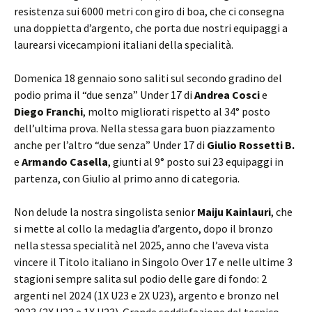
resistenza sui 6000 metri con giro di boa, che ci consegna
una doppietta d’argento, che porta due nostri equipaggi a
laurearsi vicecampioni italiani della specialità.
Domenica 18 gennaio sono saliti sul secondo gradino del
podio prima il “due senza” Under 17 di
Andrea Cosci
e
Diego Franchi
, molto migliorati rispetto al 34° posto
dell’ultima prova. Nella stessa gara buon piazzamento
anche per l’altro “due senza” Under 17 di
Giulio Rossetti B.
e
Armando Casella
, giunti al 9° posto sui 23 equipaggi in
partenza, con Giulio al primo anno di categoria.
Non delude la nostra singolista senior
Maiju Kainlauri
, che
si mette al collo la medaglia d’argento, dopo il bronzo
nella stessa specialità nel 2025, anno che l’aveva vista
vincere il Titolo italiano in Singolo Over 17 e nelle ultime 3
stagioni sempre salita sul podio delle gare di fondo: 2
argenti nel 2024 (1X U23 e 2X U23), argento e bronzo nel