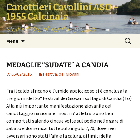
Vai
Canottieri Cavallini ASD –
al
1955 Calcinaia
contenuto
Stella d'Oro al Merito Sportivo
Ricerca
Menu
per:
MEDAGLIE “SUDATE” A CANDIA
06/07/2015
Festival dei Giovani
Fra il caldo africano e l’umido appiccicoso si è conclusa la
tre giorni del 26° Festival dei Giovani sul lago di Candia (To).
Alla più importante manifestazione giovanile del
canottaggio nazionale i nostri 7 atleti si sono ben
comportati salendo cinque volte sul podio nelle gare di
sabato e domenica, tutte sul singolo 7,20, dove i veri
avversari sono stati l’afa e la calura, ai limiti della