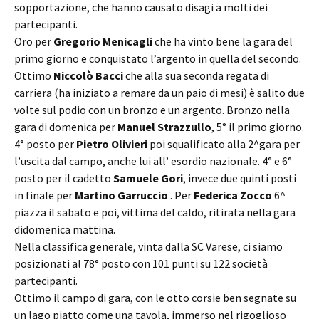
sopportazione, che hanno causato disagi a molti dei
partecipanti.
Oro per
Gregorio Menicagli
che ha vinto bene la gara del
primo giorno e conquistato l’argento in quella del secondo.
Ottimo
Niccolò Bacci
che alla sua seconda regata di
carriera (ha iniziato a remare da un paio di mesi) è salito due
volte sul podio con un bronzo e un argento. Bronzo nella
gara di domenica per
Manuel Strazzullo
, 5° il primo giorno.
4° posto per
Pietro Olivieri
poi squalificato alla 2^gara per
l’uscita dal campo, anche lui all’ esordio nazionale. 4° e 6°
posto per il cadetto
Samuele Gori
, invece due quinti posti
in finale per
Martino Garruccio
. Per
Federica Zocco
6^
piazza il sabato e poi, vittima del caldo, ritirata nella gara
didomenica mattina.
Nella classifica generale, vinta dalla SC Varese, ci siamo
posizionati al 78° posto con 101 punti su 122 società
partecipanti.
Ottimo il campo di gara, con le otto corsie ben segnate su
un lago piatto come una tavola, immerso nel rigoglioso