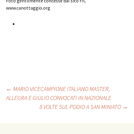
Foto gentilmente concesse dal sito FIC
www.canottaggio.org
←
MARIO VICECAMPIONE ITALIANO MASTER,
ALLEGRA E GIULIO CONVOCATI IN NAZIONALE
Navigazione
8 VOLTE SUL PODIO A SAN MINIATO
→
articolo